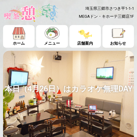
埼玉県三郷市さつき平1-1-1
MEGAドン・キホーテ三郷店1F
ホーム
メニュー
店舗案内
お知らせ
本日（4月26日）はカラオケ無理DAY