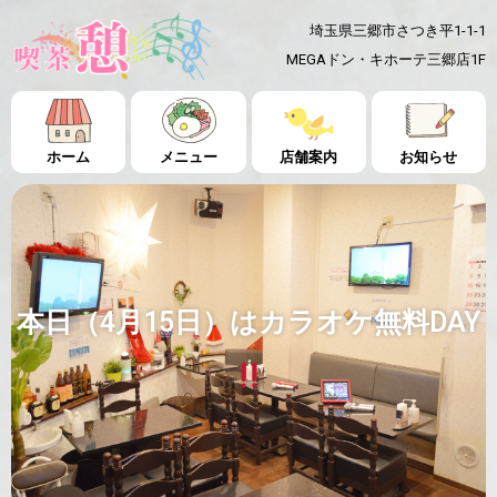
埼玉県三郷市さつき平1-1-1
MEGAドン・キホーテ三郷店1F
ホーム
メニュー
店舗案内
お知らせ
本日（4月15日）はカラオケ無料DAY