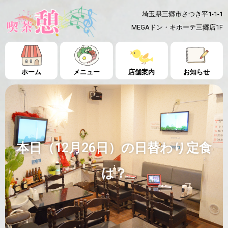
埼玉県三郷市さつき平1-1-1
MEGAドン・キホーテ三郷店1F
ホーム
メニュー
店舗案内
お知らせ
本日（12月26日）の日替わり定食
は？