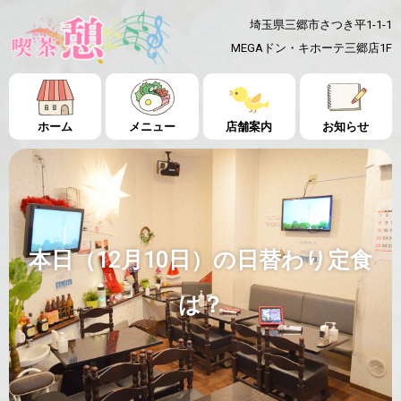
埼玉県三郷市さつき平1-1-1
MEGAドン・キホーテ三郷店1F
ホーム
メニュー
店舗案内
お知らせ
本日（12月10日）の日替わり定食
は？