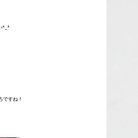
_^
ろですね！