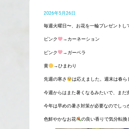
2026年5月26日
毎週火曜日〜、お花を一輪プレゼントして
ピンク
→カーネーション
ピンク
→ガーベラ
黄
→ひまわり
先週の寒さ
は応えました。週末は春ら
今週からはまた暑くなるみたいで、まだ
今年は早めの暑さ対策が必要なのでしっ
色鮮やかなお花
の良い香りで気分転換し