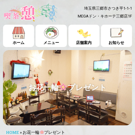
埼玉県三郷市さつき平1-1-1
MEGAドン・キホーテ三郷店1F
ホーム
メニュー
店舗案内
お知らせ
お花一輪
プレゼント
HOME
»
お花一輪
プレゼント